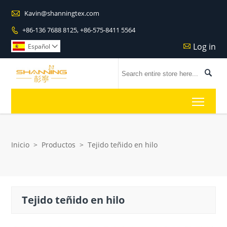

Kavin@shanningtex.com
+86-136 7688 8125, +86-575-8411 5564

Log in

Español


Toggl
Inicio
>
Productos
>
Tejido teñido en hilo
Tejido teñido en hilo