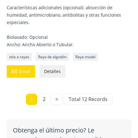
Características adicionales (opcional): absorción de
humedad, antimicrobiano, antibolitas y otras funciones
especiales.
Biolavado: Opcional
Ancho: Ancho Abierto o Tubular.
tela a rayas
Raya de algodón
Raya modal

Email
Detalles
1
2
>
Total 12 Records
Obtenga el último precio? Le